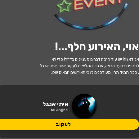
לעקוב
האירוע חלף
אוי, האירוע חלף...
!
קונגו ורואנדה - מלחמת העולם של
אל דאגה! יש עוד הרבה דברים מעניינים בדרך! כדי לא
אפריקה - איתי אנגל
לפספס בפעם הבאה, אנחנו ממליצים לעקוב אחרי איתי אנגל
, ככה תמיד תהיו מעודכנים לגבי האירועים הבאים שלו.
20:00 | 21.07
מתי?
קתדרה
איפה?
איתי אנגל
Itai Anghel
110 ₪
כמה עולה?
לעקוב