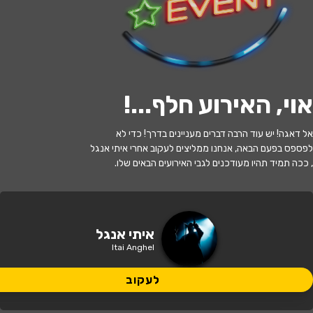
לעקוב
האירוע חלף
אוי, האירוע חלף...
!
קונגו ורואנדה - מלחמת העולם של
אל דאגה! יש עוד הרבה דברים מעניינים בדרך! כדי לא
אפריקה - איתי אנגל
לפספס בפעם הבאה, אנחנו ממליצים לעקוב אחרי איתי אנגל
, ככה תמיד תהיו מעודכנים לגבי האירועים הבאים שלו.
20:00 | 21.07
מתי?
קתדרה
איפה?
איתי אנגל
Itai Anghel
110 ₪
כמה עולה?
לעקוב