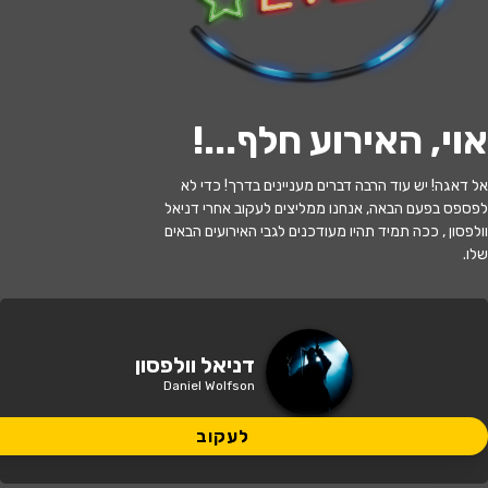
לעקוב
אוי, האירוע חלף...
!
האירוע חלף
אל דאגה! יש עוד הרבה דברים מעניינים בדרך! כדי לא
מועדון הטרום בכורה - דניאל וולפסון
לפספס בפעם הבאה, אנחנו ממליצים לעקוב אחרי דניאל
בהרצאה + הסרט ''בחזרה מההימלאיה''
וולפסון , ככה תמיד תהיו מעודכנים לגבי האירועים הבאים
שלו.
20:00 | 26.04
מתי?
רחובות
•
הוט סינמה אולם 4, רחובות
איפה?
דניאל וולפסון
Daniel Wolfson
65 ₪ - 35 ₪
כמה עולה?
לעקוב