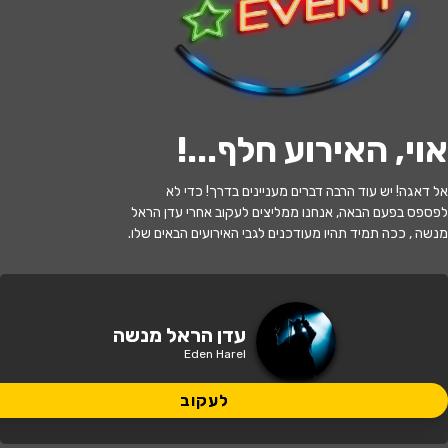
לעקוב
אוי, האירוע חלף...
!
האירוע חלף
אל דאגה! יש עוד הרבה דברים מעניינים בדרך! כדי לא
יום האישה- עדן הראל
לפספס בפעם הבאה, אנחנו ממליצים לעקוב אחרי עדן הראל
מנשה , ככה תמיד תהיו מעודכנים לגבי האירועים הבאים שלו.
19:45 | 27.07
מתי?
יבנה
•
מתנ"ס נאות שז"ר ו. דוידסון,
עדן הראל מנשה
איפה?
הנשיאים, יבנה, ישראל
Eden Harel
35 ₪
לעקוב
כמה עולה?