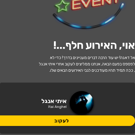
לעקוב
אוי, האירוע חלף...
!
האירוע חלף
אל דאגה! יש עוד הרבה דברים מעניינים בדרך! כדי לא
איתי אנגל: ישראל בין איראן, חמאס וסוריה
לפספס בפעם הבאה, אנחנו ממליצים לעקוב אחרי איתי אנגל
, ככה תמיד תהיו מעודכנים לגבי האירועים הבאים שלו.
20:00 | 05.08
מתי?
תל אביב
•
בית ציוני אמריקה
איפה?
איתי אנגל
Itai Anghel
99 ₪
כמה עולה?
לעקוב