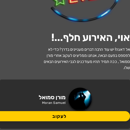
לעקוב
אוי, האירוע חלף...
!
האירוע חלף
אל דאגה! יש עוד הרבה דברים מעניינים בדרך! כדי לא
הרצאות על הבר: "לעבור את הקו" - מורן
לפספס בפעם הבאה, אנחנו ממליצים לעקוב אחרי מורן
סמואל
סמואל , ככה תמיד תהיו מעודכנים לגבי האירועים הבאים
שלו.
19:30 | 28.07
מתי?
רעננה
•
רעננה
איפה?
מורן סמואל
Moran Samuel
50 ₪
כמה עולה?
לעקוב