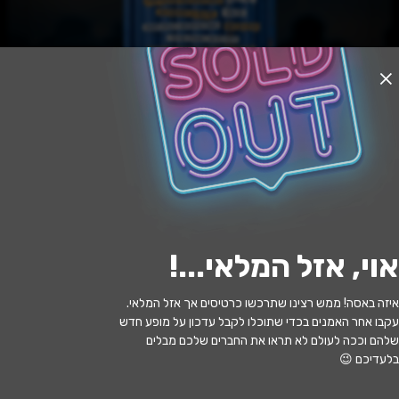
אזל המלאי
רוני ותום - תיאטרון אורנה פורת
12:00 | 21.08
מתי?
אוי, אזל המלאי...
!
תל אביב
•
מוזיאון ארץ־ישראל, תל־אביב
איפה?
איזה באסה! ממש רצינו שתרכשו כרטיסים אך אזל המלאי.
עקבו אחר האמנים בכדי שתוכלו לקבל עדכון על מופע חדש
90 ₪ - 49 ₪
כמה עולה?
שלהם וככה לעולם לא תראו את החברים שלכם מבלים
בלעדיכם 😉