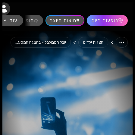
נגישות
הופעות היום
#חוצות היוצר
עוד
הופעות חיות
>
>
הצגות ילדים
יובל המבולבל - בהצגה המסע...