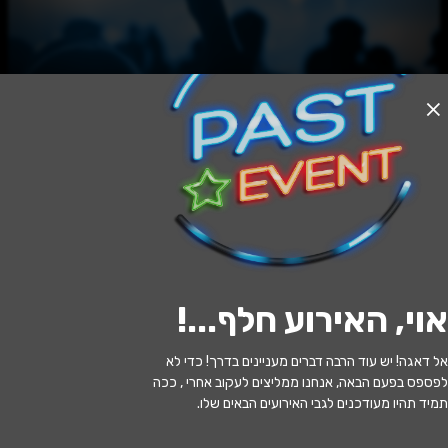
האירוע חלף
האריה שאהב תות
17:30 | 10.06
מתי?
אוי, האירוע חלף...
!
פרדסיה
•
מרכז קהילתי פרדסיה
איפה?
אל דאגה! יש עוד הרבה דברים מעניינים בדרך! כדי לא
89 ₪
כמה עולה?
לפספס בפעם הבאה, אנחנו ממליצים לעקוב אחרי , ככה
תמיד תהיו מעודכנים לגבי האירועים הבאים שלו.