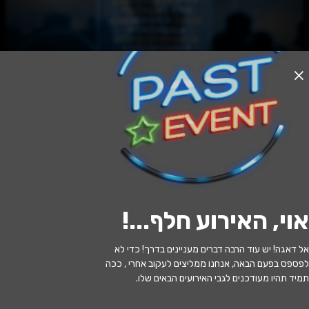
האירוע חלף
שוליית הקוסם
17:00 | 11.06
מתי?
אוי, האירוע חלף...
!
קריית אונו
•
קריית התרבות אונו, קרית
איפה?
אונו
אל דאגה! יש עוד הרבה דברים מעניינים בדרך! כדי לא
לפספס בפעם הבאה, אנחנו ממליצים לעקוב אחרי , ככה
30 ₪
כמה עולה?
תמיד תהיו מעודכנים לגבי האירועים הבאים שלו.