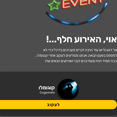
לעקוב
אוי, האירוע חלף...
!
האירוע חלף
אל דאגה! יש עוד הרבה דברים מעניינים בדרך! כדי לא
קוגומלו שכחו אותי בגונגל
לפספס בפעם הבאה, אנחנו ממליצים לעקוב אחרי קוגומלו ,
ככה תמיד תהיו מעודכנים לגבי האירועים הבאים שלו.
17:30 | 15.06
מתי?
גני תקווה
•
מרכז הבמה גני תקווה
איפה?
קוגומלו
Cogomelo
99 ₪ - 49 ₪
כמה עולה?
לעקוב