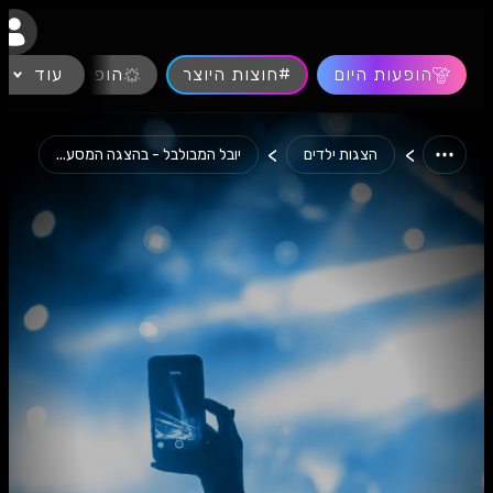
נגישות
הופעות היום
#חוצות היוצר
עוד
הופעות חיות
>
>
הצגות ילדים
יובל המבולבל - בהצגה המסע...