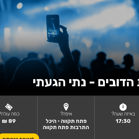
תי הגעתי