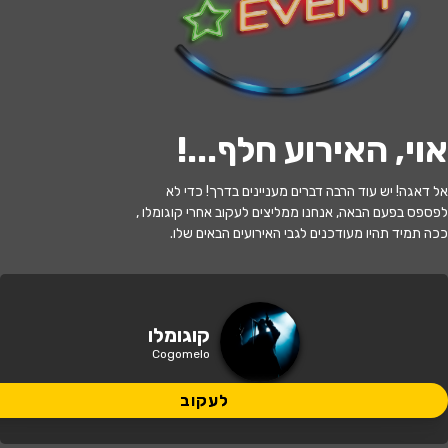
לעקוב
אוי, האירוע חלף...
!
האירוע חלף
אל דאגה! יש עוד הרבה דברים מעניינים בדרך! כדי לא
קוגומלו - שכחו אותי בגונגל
לפספס בפעם הבאה, אנחנו ממליצים לעקוב אחרי קוגומלו ,
ככה תמיד תהיו מעודכנים לגבי האירועים הבאים שלו.
17:30 | 12.07
מתי?
עפולה
•
הגלריה העירונית לאמנות -
קוגומלו
איפה?
עפולה
Cogomelo
95 ₪
לעקוב
כמה עולה?