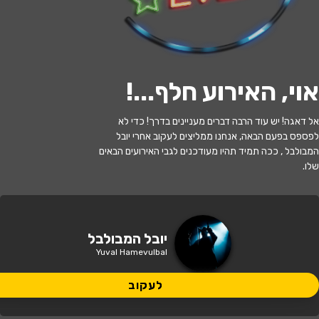
לעקוב
אוי, האירוע חלף...
!
האירוע חלף
אל דאגה! יש עוד הרבה דברים מעניינים בדרך! כדי לא
לפספס בפעם הבאה, אנחנו ממליצים לעקוב אחרי יובל
יובל המבולבל - בהצגה המסע אל הכוכב
המבולבל , ככה תמיד תהיו מעודכנים לגבי האירועים הבאים
שלו.
17:30 | 26.07
מתי?
טבריה
•
היכל התרבות טבריה
איפה?
יובל המבולבל
Yuval Hamevulbal
99 ₪ - 49 ₪
כמה עולה?
לעקוב