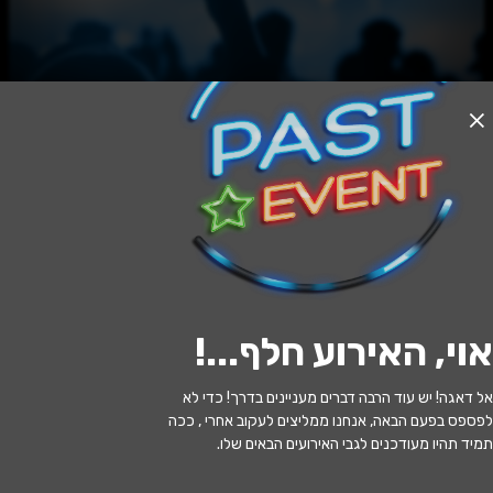
האירוע חלף
סיפורו של פרדיננד
17:00 | 30.07
מתי?
אוי, האירוע חלף...
!
ראש העין
•
אולם סימפוניה ראש העין
איפה?
אל דאגה! יש עוד הרבה דברים מעניינים בדרך! כדי לא
45 ₪
כמה עולה?
לפספס בפעם הבאה, אנחנו ממליצים לעקוב אחרי , ככה
תמיד תהיו מעודכנים לגבי האירועים הבאים שלו.