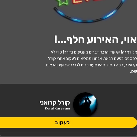
אוי, האירוע חלף...
!
האירוע חלף
אל דאגה! יש עוד הרבה דברים מעניינים בדרך! כדי לא
לפספס בפעם הבאה, אנחנו ממליצים לעקוב אחרי קורל
אצבעוני
קרואני , ככה תמיד תהיו מעודכנים לגבי האירועים הבאים
שלו.
17:00 | 10.06
מתי?
ראש העין
•
אולם סימפוניה ראש העין
איפה?
קורל קרואני
Koral Karavani
45 ₪
כמה עולה?
לעקוב