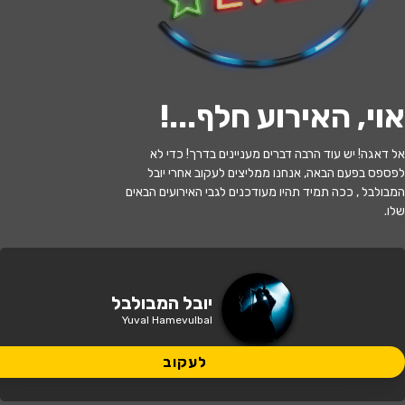
לעקוב
אוי, האירוע חלף...
!
האירוע חלף
אל דאגה! יש עוד הרבה דברים מעניינים בדרך! כדי לא
לפספס בפעם הבאה, אנחנו ממליצים לעקוב אחרי יובל
יובל המבולבל - בהצגה המסע אל הכוכב
המבולבל , ככה תמיד תהיו מעודכנים לגבי האירועים הבאים
שלו.
17:30 | 09.06
מתי?
נתיבות
•
היכל התרבות נתיבות
איפה?
יובל המבולבל
Yuval Hamevulbal
99 ₪ - 62 ₪
כמה עולה?
לעקוב