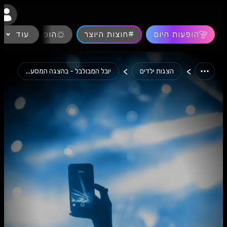
נגישות
הופעות היום
#חוצות היוצר
עוד
הופעות חיות
>
>
הצגות ילדים
יובל המבולבל - בהצגה המסע...