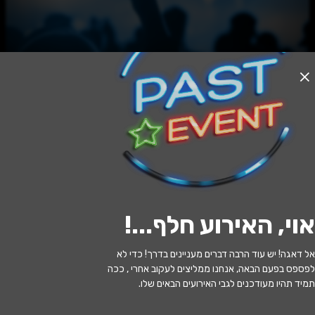
האירוע חלף
הצגה במסגרת שבוע הספר העברי: "איה
אווץ' אווה" מבית התיאטרון שלנו
17:30 | 16.06
מתי?
אוי, האירוע חלף...
!
נתניה
•
היכל התרבות ספי ריבלין
איפה?
אל דאגה! יש עוד הרבה דברים מעניינים בדרך! כדי לא
55 ₪
כמה עולה?
לפספס בפעם הבאה, אנחנו ממליצים לעקוב אחרי , ככה
תמיד תהיו מעודכנים לגבי האירועים הבאים שלו.