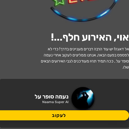
לעקוב
אוי, האירוע חלף...
!
האירוע חלף
אל דאגה! יש עוד הרבה דברים מעניינים בדרך! כדי לא
לפספס בפעם הבאה, אנחנו ממליצים לעקוב אחרי נעמה
נעמה סופר על בחוות החיות - פסטיפאן
סופר על , ככה תמיד תהיו מעודכנים לגבי האירועים הבאים
שלו.
17:00 | 08.07
מתי?
אשדוד, רח' קק"ל 90
איפה?
נעמה סופר על
Naama Super Al
89 ₪ - 69 ₪
כמה עולה?
לעקוב