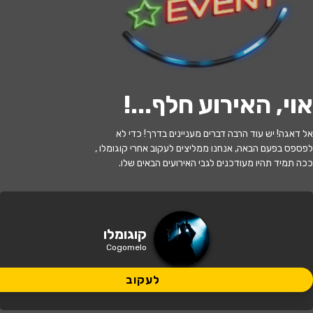
לעקוב
אוי, האירוע חלף...
!
האירוע חלף
אל דאגה! יש עוד הרבה דברים מעניינים בדרך! כדי לא
קוגומלו שכחו אותי בג'ונגל
לפספס בפעם הבאה, אנחנו ממליצים לעקוב אחרי קוגומלו ,
ככה תמיד תהיו מעודכנים לגבי האירועים הבאים שלו.
17:30 | 07.06
מתי?
נהריה
•
היכל התרבות נהריה
איפה?
קוגומלו
Cogomelo
95 ₪ - 89 ₪
כמה עולה?
לעקוב