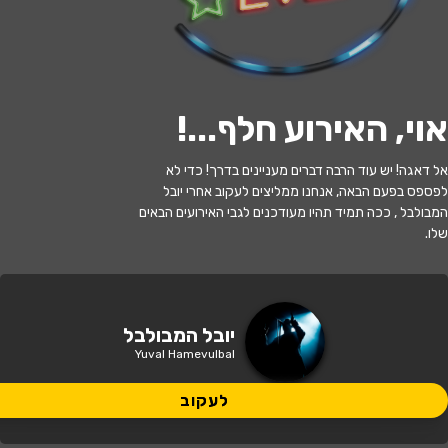
לעקוב
אוי, האירוע חלף...
!
האירוע חלף
אל דאגה! יש עוד הרבה דברים מעניינים בדרך! כדי לא
לפספס בפעם הבאה, אנחנו ממליצים לעקוב אחרי יובל
יובל המבולבל – מופע לייב חדש!
המבולבל , ככה תמיד תהיו מעודכנים לגבי האירועים הבאים
שלו.
17:00 | 08.07
מתי?
יהוד-מונוסון
•
מועדון הגריי יהוד
איפה?
יובל המבולבל
Yuval Hamevulbal
85 ₪ - 70 ₪
כמה עולה?
לעקוב