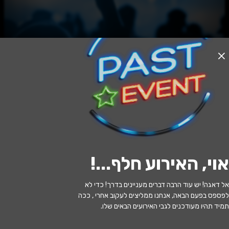
האירוע חלף
בנצי הפיל הצבעוני | התיאטרון שלנו
17:00 | 15.07
מתי?
אוי, האירוע חלף...
!
רמת השרון
•
בית יד לבנים רמת השרון
איפה?
אל דאגה! יש עוד הרבה דברים מעניינים בדרך! כדי לא
65 ₪
כמה עולה?
לפספס בפעם הבאה, אנחנו ממליצים לעקוב אחרי , ככה
תמיד תהיו מעודכנים לגבי האירועים הבאים שלו.