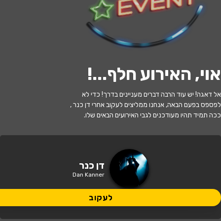
לעקוב
אוי, האירוע חלף...
!
אזל המלאי
אל דאגה! יש עוד הרבה דברים מעניינים בדרך! כדי לא
היהלומים שבכתר בהנחיית דן כנר
לפספס בפעם הבאה, אנחנו ממליצים לעקוב אחרי דן כנר ,
ככה תמיד תהיו מעודכנים לגבי האירועים הבאים שלו.
13:30 | 17.07
מתי?
תל אביב
•
היכל התרבות תל אביב
איפה?
דן כנר
Dan Kanner
155 ₪ - 89 ₪
כמה עולה?
לעקוב