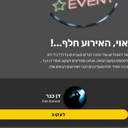
לעקוב
אוי, האירוע חלף...
!
אזל המלאי
אל דאגה! יש עוד הרבה דברים מעניינים בדרך! כדי לא
היהלומים שבכתר בהנחיית דן כנר
לפספס בפעם הבאה, אנחנו ממליצים לעקוב אחרי דן כנר ,
ככה תמיד תהיו מעודכנים לגבי האירועים הבאים שלו.
13:30 | 17.07
מתי?
תל אביב
•
היכל התרבות תל אביב
איפה?
דן כנר
Dan Kanner
155 ₪ - 89 ₪
כמה עולה?
לעקוב