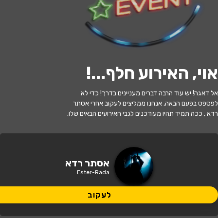
לעקוב
אוי, האירוע חלף...
!
האירוע חלף
אל דאגה! יש עוד הרבה דברים מעניינים בדרך! כדי לא
אסתר רדא
לפספס בפעם הבאה, אנחנו ממליצים לעקוב אחרי אסתר
רדא , ככה תמיד תהיו מעודכנים לגבי האירועים הבאים שלו.
20:00 | 09.07
מתי?
תל אביב
•
AMAMA, תל אביב-יפו
איפה?
אסתר רדא
Ester-Rada
150 ₪
כמה עולה?
לעקוב