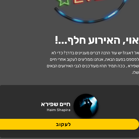
לעקוב
אוי, האירוע חלף...
!
האירוע חלף
אל דאגה! יש עוד הרבה דברים מעניינים בדרך! כדי לא
לפספס בפעם הבאה, אנחנו ממליצים לעקוב אחרי חיים
ד"ר חיים שפירא | המדריך לספקן המודרני
שפירא , ככה תמיד תהיו מעודכנים לגבי האירועים הבאים
שלו.
21:30 | 20.07
מתי?
הרצליה
•
זאפה הרצליה
איפה?
חיים שפירא
Haim Shapira
98 ₪ - 83 ₪
כמה עולה?
לעקוב