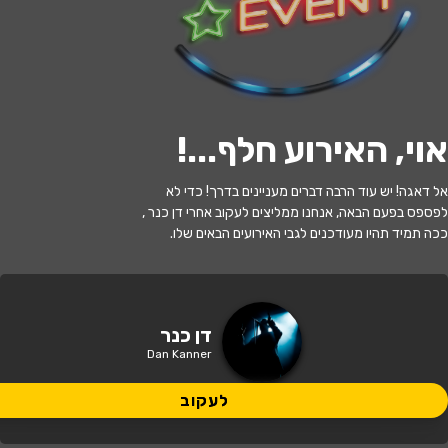
לעקוב
אוי, האירוע חלף...
!
האירוע חלף
אל דאגה! יש עוד הרבה דברים מעניינים בדרך! כדי לא
לוליפופ- בהנחיית דן כנר ולהקת מוזס סי
לפספס בפעם הבאה, אנחנו ממליצים לעקוב אחרי דן כנר ,
ככה תמיד תהיו מעודכנים לגבי האירועים הבאים שלו.
11:00 | 12.07
מתי?
נהריה
•
פרינדס נהריה
איפה?
דן כנר
Dan Kanner
79 ₪ - 45 ₪
כמה עולה?
לעקוב