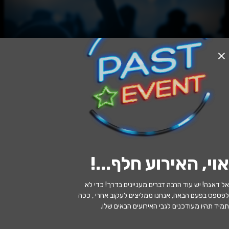
האירוע חלף
ביקור בצ'כיה
12:00 | 17.07
מתי?
אוי, האירוע חלף...
!
תל אביב
•
מוזיאון ארץ־ישראל, תל־אביב
איפה?
אל דאגה! יש עוד הרבה דברים מעניינים בדרך! כדי לא
220 ₪ - 110 ₪
כמה עולה?
לפספס בפעם הבאה, אנחנו ממליצים לעקוב אחרי , ככה
תמיד תהיו מעודכנים לגבי האירועים הבאים שלו.