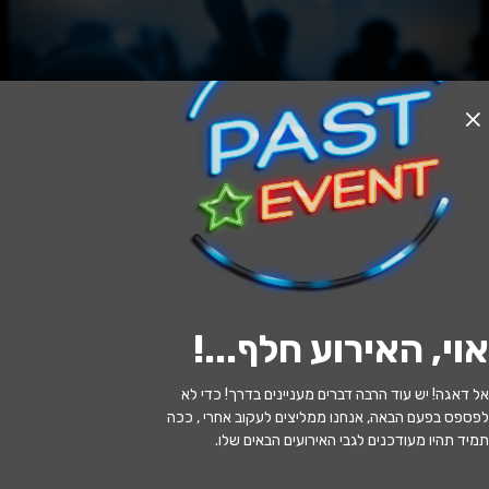
אזל המלאי
פינוקיו - מחזמר קסום לילדים - תיאטרון
הבימה
16:00 | 29.07
מתי?
אוי, האירוע חלף...
!
תל אביב
•
תיאטרון הבימה - תל אביב
איפה?
אל דאגה! יש עוד הרבה דברים מעניינים בדרך! כדי לא
91 ₪ - 81 ₪
כמה עולה?
לפספס בפעם הבאה, אנחנו ממליצים לעקוב אחרי , ככה
תמיד תהיו מעודכנים לגבי האירועים הבאים שלו.