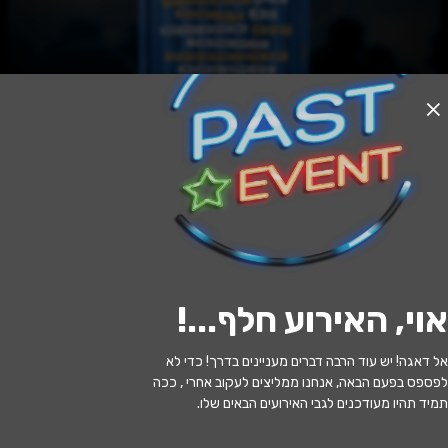
האירוע חלף
𝐓𝐡𝐞 𝐆𝐫𝐚𝐯𝐞𝐲𝐚𝐫𝐝 Alternative Edition
16:00 | 20.06
מתי?
אוי, האירוע חלף...
!
תל אביב
•
מועדון גגרין
איפה?
אל דאגה! יש עוד הרבה דברים מעניינים בדרך! כדי לא
150 ₪ - 60 ₪
כמה עולה?
לפספס בפעם הבאה, אנחנו ממליצים לעקוב אחרי , ככה
תמיד תהיו מעודכנים לגבי האירועים הבאים שלו.