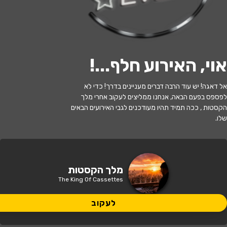
לעקוב
אוי, האירוע חלף...
!
האירוע חלף
אל דאגה! יש עוד הרבה דברים מעניינים בדרך! כדי לא
25/07 מלך הקסטות בSUPREME
לפספס בפעם הבאה, אנחנו ממליצים לעקוב אחרי מלך
ROOM!
הקסטות , ככה תמיד תהיו מעודכנים לגבי האירועים הבאים
שלו.
21:00 | 25.07
מתי?
תל אביב
•
שדרות רוטשילד - תל אביב
איפה?
מלך הקסטות
The King Of Cassettes
200 ₪ - 150 ₪
כמה עולה?
לעקוב