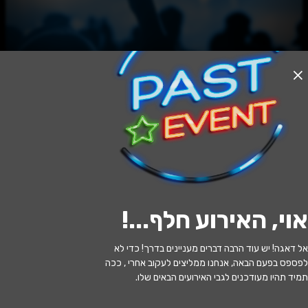
האירוע חלף
LAMDA | נוסטיגל 2026
23:00 | 04.06
מתי?
אוי, האירוע חלף...
!
תל אביב
•
מועדון זיזי - תל אביב
איפה?
אל דאגה! יש עוד הרבה דברים מעניינים בדרך! כדי לא
95 ₪ - 55 ₪
כמה עולה?
לפספס בפעם הבאה, אנחנו ממליצים לעקוב אחרי , ככה
תמיד תהיו מעודכנים לגבי האירועים הבאים שלו.