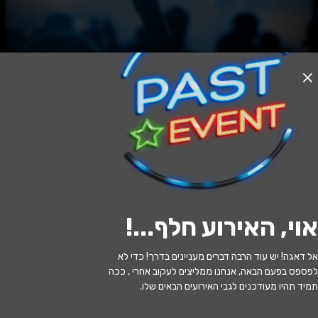
האירוע חלף
MYCELIUM #3 HELPERS
16:02 | 09.04
מתי?
אוי, האירוע חלף...
!
שיטים
•
Shitim, Israel
איפה?
אל דאגה! יש עוד הרבה דברים מעניינים בדרך! כדי לא
לפספס בפעם הבאה, אנחנו ממליצים לעקוב אחרי , ככה
תמיד תהיו מעודכנים לגבי האירועים הבאים שלו.