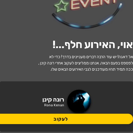
לעקוב
אוי, האירוע חלף...
!
האירוע חלף
אל דאגה! יש עוד הרבה דברים מעניינים בדרך! כדי לא
רונה קינן סולו // שירים חדשים
לפספס בפעם הבאה, אנחנו ממליצים לעקוב אחרי רונה קינן ,
ככה תמיד תהיו מעודכנים לגבי האירועים הבאים שלו.
20:00 | 16.07
מתי?
תל אביב
•
לבונטין 7 - תל אביב יפו
איפה?
רונה קינן
Rona Kenan
105 ₪
כמה עולה?
לעקוב