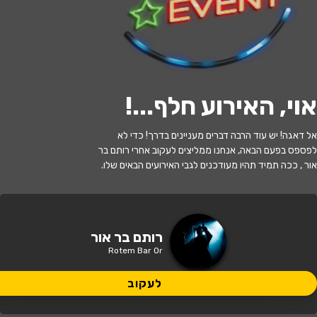
לעקוב
אוי, האירוע חלף...
!
האירוע חלף
אל דאגה! יש עוד הרבה דברים מעניינים בדרך! כדי לא
רותם בר אור בסטודיו תנע, עין שמר
לפספס בפעם הבאה, אנחנו ממליצים לעקוב אחרי רותם בר
אור , ככה תמיד תהיו מעודכנים לגבי האירועים הבאים שלו.
20:30 | 08.07
מתי?
סטודיו תנע עין שמר
איפה?
רותם בר אור
Rotem Bar Or
85 ₪
כמה עולה?
לעקוב