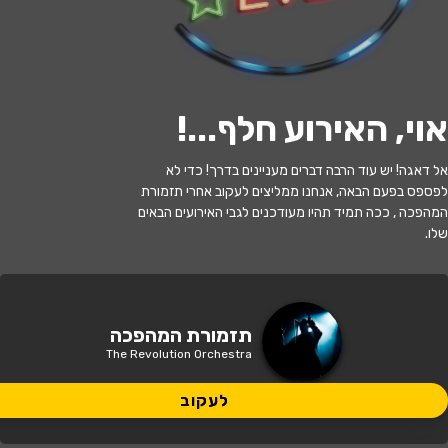
לעקוב
אוי, האירוע חלף...
!
האירוע חלף
אל דאגה! יש עוד הרבה דברים מעניינים בדרך! כדי לא
לפספס בפעם הבאה, אנחנו ממליצים לעקוב אחרי תזמורת
תזמורת המהפכה - מהפכה בצוותא
המהפכה , ככה תמיד תהיו מעודכנים לגבי האירועים הבאים
שלו.
21:00 | 27.06
מתי?
הרצליה
•
היכל אמנויות הבמה הרצליה
איפה?
תזמורת המהפכה
The Revolution Orchestra
235 ₪ - 175 ₪
כמה עולה?
לעקוב