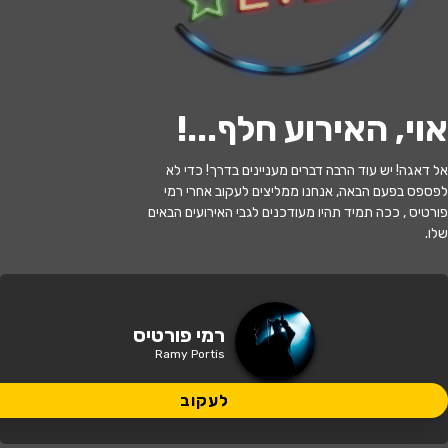
לעקוב
אוי, האירוע חלף...
!
האירוע חלף
אל דאגה! יש עוד הרבה דברים מעניינים בדרך! כדי לא
לפספס בפעם הבאה, אנחנו ממליצים לעקוב אחרי רמי
קתדרה על הבר - פורטיס
פורטיס , ככה תמיד תהיו מעודכנים לגבי האירועים הבאים
שלו.
20:30 | 16.07
מתי?
קתדרה
איפה?
רמי פורטיס
Ramy Portis
139 ₪
כמה עולה?
לעקוב