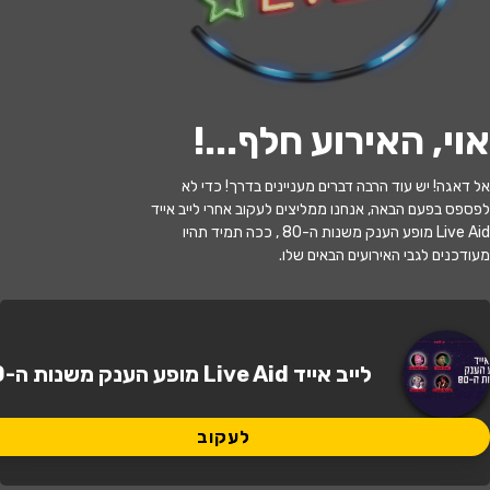
לעקוב
אוי, האירוע חלף...
!
האירוע חלף
אל דאגה! יש עוד הרבה דברים מעניינים בדרך! כדי לא
לייב אייד Live Aid - מופע הענק משנות
לפספס בפעם הבאה, אנחנו ממליצים לעקוב אחרי לייב אייד
ה-80
Live Aid מופע הענק משנות ה-80 , ככה תמיד תהיו
מעודכנים לגבי האירועים הבאים שלו.
21:00 | 13.07
מתי?
תל אביב
•
מועדון הבארבי
איפה?
לייב אייד Live Aid מופע הענק משנות ה-80
125 ₪
כמה עולה?
לעקוב