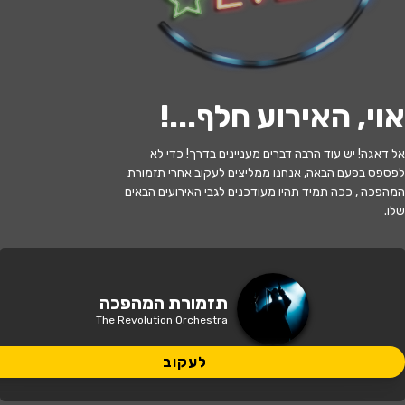
לעקוב
אוי, האירוע חלף...
!
האירוע חלף
אל דאגה! יש עוד הרבה דברים מעניינים בדרך! כדי לא
לפספס בפעם הבאה, אנחנו ממליצים לעקוב אחרי תזמורת
מהפכה בצוותא - תזמורת המהפכה
המהפכה , ככה תמיד תהיו מעודכנים לגבי האירועים הבאים
שלו.
20:30 | 04.07
מתי?
חיפה
•
מרכז רפפורט לתרבות
איפה?
תזמורת המהפכה
The Revolution Orchestra
241 ₪ - 166 ₪
כמה עולה?
לעקוב