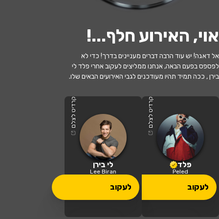
אוי, האירוע חלף...
!
אל דאגה! יש עוד הרבה דברים מעניינים בדרך! כדי לא
לפספס בפעם הבאה, אנחנו ממליצים לעקוב אחרי פלד לי
בירן , ככה תמיד תהיו מעודכנים לגבי האירועים הבאים שלו.
האירוע חלף
לי בירן X לורן פלד
קרדיט לצלם
קרדיט לצלם
21:00 | 23.07
מתי?
תל אביב
•
אמפי תל אביב גני יהושע
איפה?
פלד
לי בירן
Lee Biran
Peled
לעקוב
לעקוב