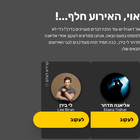
אוי, האירוע חלף...
!
אל דאגה! יש עוד הרבה דברים מעניינים בדרך! כדי לא
לפספס בפעם הבאה, אנחנו ממליצים לעקוב אחרי אליאנה
האירוע חלף
תדהר לי בירן , ככה תמיד תהיו מעודכנים לגבי האירועים
הבאים שלו.
אליאנה תדהר ולי בירן- מופע הכבש
השישה עשר
קרדיט לצלם
17:00 | 29.07
מתי?
שוהם
•
המרכז לאומנויות הבמה שוהם
איפה?
אליאנה תדהר
לי בירן
Lee Biran
Eliana Tidhar
60 ₪
לעקוב
לעקוב
כמה עולה?