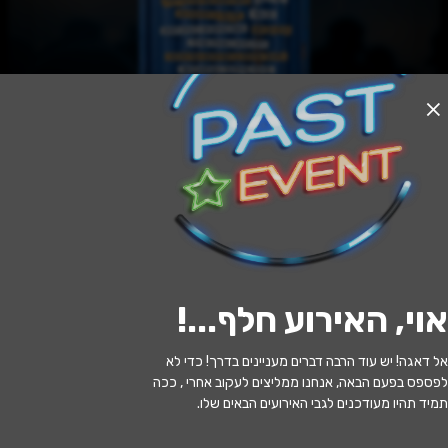
האירוע חלף
פסיפס ישראלי-מחווה ללהקות הקצב
20:00 | 03.06
מתי?
אוי, האירוע חלף...
!
אשדוד
•
אולם דיונה אשדוד
איפה?
אל דאגה! יש עוד הרבה דברים מעניינים בדרך! כדי לא
79 ₪
כמה עולה?
לפספס בפעם הבאה, אנחנו ממליצים לעקוב אחרי , ככה
תמיד תהיו מעודכנים לגבי האירועים הבאים שלו.