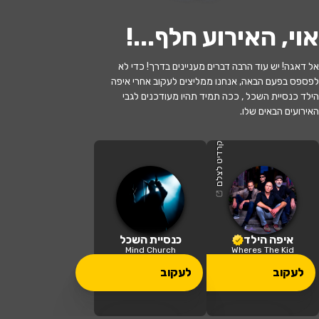
אוי, האירוע חלף...
!
אל דאגה! יש עוד הרבה דברים מעניינים בדרך! כדי לא
לעקוב
לפספס בפעם הבאה, אנחנו ממליצים לעקוב אחרי איפה
הילד כנסיית השכל , ככה תמיד תהיו מעודכנים לגבי
האירועים הבאים שלו.
האירוע חלף
איפה הילד
קרדיט לצלם
21:00 | 03.06
מתי?
בנימינה גבעת עדה
•
זאפה אמפי שוני
איפה?
איפה הילד
כנסיית השכל
Mind Church
Wheres The Kid
179 ₪ - 164 ₪
לעקוב
לעקוב
כמה עולה?