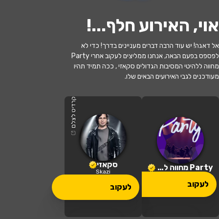
אוי, האירוע חלף...
!
אל דאגה! יש עוד הרבה דברים מעניינים בדרך! כדי לא
לפספס בפעם הבאה, אנחנו ממליצים לעקוב אחרי Party
האירוע חלף
מחווה ללהיטי המסיבות הגדולים סקאזי , ככה תמיד תהיו
מעודכנים לגבי האירועים הבאים שלו.
BUBBLES X ASHER SWISSA BDAY |
11.07
קרדיט לצלם
22:00 | 11.07
מתי?
Shalvata TLV - שלוותה נמל תל אביב,
סקאזי
איפה?
Party מחווה ללהיטי המסיבות הגדולים
התערוכה, תל אביב-יפו, ישראל
Skazi
לעקוב
לעקוב
120 ₪ - 60 ₪
כמה עולה?