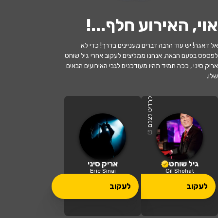
אוי, האירוע חלף...
!
אל דאגה! יש עוד הרבה דברים מעניינים בדרך! כדי לא
לעקוב
לפספס בפעם הבאה, אנחנו ממליצים לעקוב אחרי גיל שוחט
אריק סיני , ככה תמיד תהיו מעודכנים לגבי האירועים הבאים
שלו.
האירוע חלף
גיל שוחט מארח את אריק סיני
קרדיט לצלם
20:30 | 09.07
מתי?
יפעת
•
אולם המופעים יפעת - מועצה
גיל שוחט
אריק סיני
איפה?
אזורית עמק יזרעאל
Eric Sinai
Gil Shohat
לעקוב
לעקוב
140 ₪ - 120 ₪
כמה עולה?