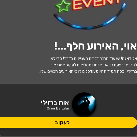
לעקוב
האירוע חלף
אוי, האירוע חלף...
!
אשכול נבו &amp; אורן ברזילי | "כל מה
אל דאגה! יש עוד הרבה דברים מעניינים בדרך! כדי לא
שאני רוצה"
לפספס בפעם הבאה, אנחנו ממליצים לעקוב אחרי אורן
ברזילי , ככה תמיד תהיו מעודכנים לגבי האירועים הבאים שלו.
20:30 | 03.06
מתי?
הגג של מרכז מטאור – רחוב נתן
אורן ברזילי
איפה?
אלתרמן 31 הרצליה פינת רש״י
Oren Barzilai
90 ₪ - 80 ₪
לעקוב
כמה עולה?