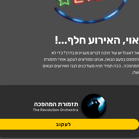
לעקוב
אוי, האירוע חלף...
!
האירוע חלף
אל דאגה! יש עוד הרבה דברים מעניינים בדרך! כדי לא
סדרת המהפכה - יוסי בנאי ותזמורת
לפספס בפעם הבאה, אנחנו ממליצים לעקוב אחרי תזמורת
המהפכה
המהפכה , ככה תמיד תהיו מעודכנים לגבי האירועים הבאים
שלו.
20:00 | 18.07
מתי?
תל אביב
•
המשכן לאמנויות הבמה (תל
תזמורת המהפכה
איפה?
אביב)
The Revolution Orchestra
235 ₪ - 120 ₪
לעקוב
כמה עולה?