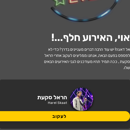
לעקוב
אוי, האירוע חלף...
!
האירוע חלף
אל דאגה! יש עוד הרבה דברים מעניינים בדרך! כדי לא
לפספס בפעם הבאה, אנחנו ממליצים לעקוב אחרי הראל
הראל סקעת
סקעת , ככה תמיד תהיו מעודכנים לגבי האירועים הבאים
שלו.
20:30 | 24.05
מתי?
תל אביב
•
מועדון הבארבי
איפה?
הראל סקעת
Harel Skaat
135 ₪
כמה עולה?
לעקוב